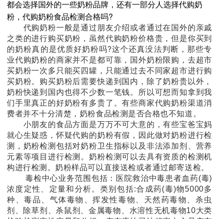
都会选择国外的一些奶粉品牌，还有一部分人选择代购奶
粉，代购奶粉食品检测合格吗?
代购奶粉一般是通过朋友介绍或者通过在国外的亲戚
之类的进行购买奶粉，虽然代购奶粉价格贵，但是你买到
的奶粉真的是优质好奶粉吗?这个还真没法判断，那些专
业代购奶粉的商家并不是都可靠，国外奶粉限购，去超市
买奶粉一次多只能买四罐，只能通过去不同家超市进行购
买奶粉。购买奶粉后需要快递到国内，除了奶粉贵以外，
奶粉快递到国内也得不少数一笔钱。所以可想而知拿到我
们手里真正的好奶粉有多贵了。有些商家代购奶粉渠道消
费者并不十分清楚，奶粉食品检测是否合格也不知道。
小朋友的食品方面是万万不可大意的，有些宝爸宝妈
就心生疑惑，怀疑代购的奶粉有假，因此做对奶粉进行检
测，奶粉检测包括对奶粉卫生指标以及非法添加剂、营养
元素等项目进行检测。奶粉检测可以去具有资质的检测机
构进行检测。奶粉样品可以直接送检或者通过邮寄送检。
毒检中心业务范围包括：医院救治中毒患者血药(毒)
浓度定性、定量和分析。类别包括:合成药(毒)物5000多
种、毒品、气体毒物、挥发性毒物、天然药毒物、杀虫
剂、除草剂、杀鼠剂、金属毒物、水溶性无机毒物10大类