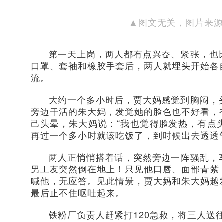
▲图文无关，图片来
第一天上岗，两人都有点兴奋、紧张，也
口罩、套袖和橡胶手套后，两人就埋头开始各
流。
大约一个多小时后，贾大妈感觉到胸闷，
旁边干活的朱大妈，发觉她的脸色也不好看，
己头晕，朱大妈说：“我也觉得脸发热，有点
再过一个多小时就该吃饭了，到时候出去透透
两人正悄悄搭着话，突然旁边一阵骚乱，
男工友突然倒在地上！只见他口唇、面部青紫
喊他，无应答。见此情景，贾大妈和朱大妈越
最后止不住呕吐起来。
铁粉厂负责人赶紧打120急救，将三人送