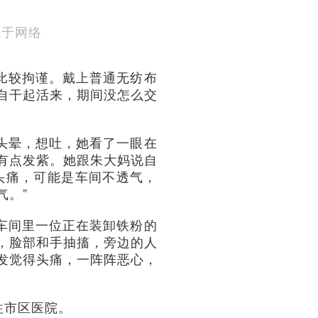
源于网络
比较拘谨。戴上普通无纺布
自干起活来，期间没怎么交
头晕，想吐，她看了一眼在
有点发紫。她跟朱大妈说自
头痛，可能是车间不透气，
气。”
车间里一位正在装卸铁粉的
，脸部和手抽搐，旁边的人
发觉得头痛，一阵阵恶心，
往市区医院。